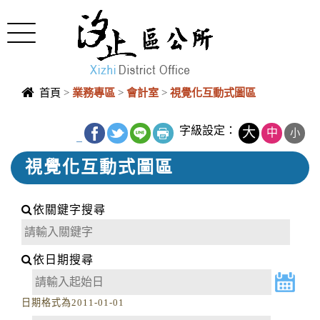
Toggle
navigation
首頁
>
業務專區
>
會計室
>
視覺化互動式圖區
字級設定：
大
中
小
_
視覺化互動式圖區
依關鍵字搜尋
依日期搜尋
日期格式為2011-01-01