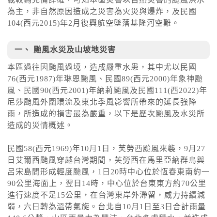
為主，非自然原因造成之災害為火災與爆炸，及民國
104(西元2015)年2月復興航空墜落基隆河空難。
一、 颱風水災及山坡地災害
本區過往因颱風過境，造成嚴重水患，其中尤以民國
76(西元1987)年琳恩颱風、民國89(西元2000)年象神颱
風、民國90(西元2001)年納莉颱風及民國111(西2022)年
尼莎颱風外圍環流及東北季風影響所帶來的延長強降
雨，所造成的損害最為嚴重，以下是歷次颱風及水災所
造成的災情概述。
民國58(西元1969)年10月1日，芙勞西颱風來襲，9月27
日艾爾西颱風穿越台灣期間，芙勞西在馬里亞納群島與
呂宋島間形成輕度颱風，1日20時中心位於恆春東南約一
90公里海面上，翌日14時，中心位於台東東方約70公里
進行速度不足15公里，在台灣東岸外滯留，威力持續減
弱，六日轉為溫帶氣旋。台北自10月1日至3日合計雨量